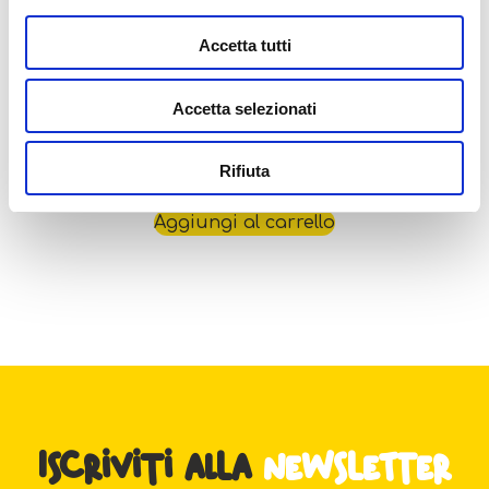
Accetta tutti
Accetta selezionati
I’m A Genius Explorer Adventure Microscope
In Display 6
14,99
€
Rifiuta
Aggiungi al carrello
Iscriviti alla
newsletter