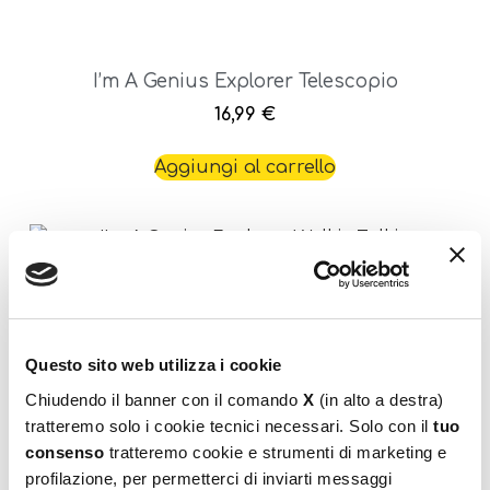
I’m A Genius Explorer Telescopio
16,99
€
Aggiungi al carrello
Questo sito web utilizza i cookie
Chiudendo il banner con il comando
X
(in alto a destra)
I’m A Genius Explorer Walkie Talkie
tratteremo solo i cookie tecnici necessari. Solo con il
tuo
consenso
tratteremo cookie e strumenti di marketing e
44,99
€
profilazione, per permetterci di inviarti messaggi