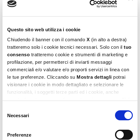
Hot Wheels Speed Race Game
14,99
€
Questo sito web utilizza i cookie
Chiudendo il banner con il comando
X
(in alto a destra)
Aggiungi al carrello
tratteremo solo i cookie tecnici necessari. Solo con il
tuo
consenso
tratteremo cookie e strumenti di marketing e
profilazione, per permetterci di inviarti messaggi
commerciali e/o valutare e/o proporti servizi in linea con
le tue preferenze. Cliccando su
Mostra dettagli
potrai
visionare i cookie in modo dettagliato e selezionare le
funzionalità, i soggetti terze parti ed i cookie, anche
eventualmente raggruppati per categorie omogenee. Nel
footer di ogni pagina del sito è presente il link alla nostra
Selezione
Privacy e Cookie Policy,
dove potrai avere maggiori
Necessari
del
informazioni e modificare le tue scelte. Potrai verificare e
consenso
Hot Wheels Turbo Racing Game
modificare i tuoi consensi anche cliccando sul simbolo
Preferenze
della graffetta presente su ogni pagina
.
24,99
€