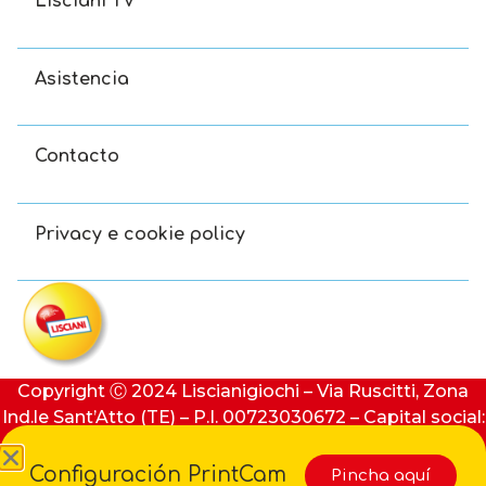
Lisciani TV
Asistencia
Contacto
Privacy e cookie policy
Copyright Ⓒ 2024 Liscianigiochi – Via Ruscitti, Zona
Ind.le Sant’Atto (TE) – P.I. 00723030672 – Capital social:
100.000 € (i.v.) – REA: 91413 de Teramo
Configuración PrintCam
Pincha aquí