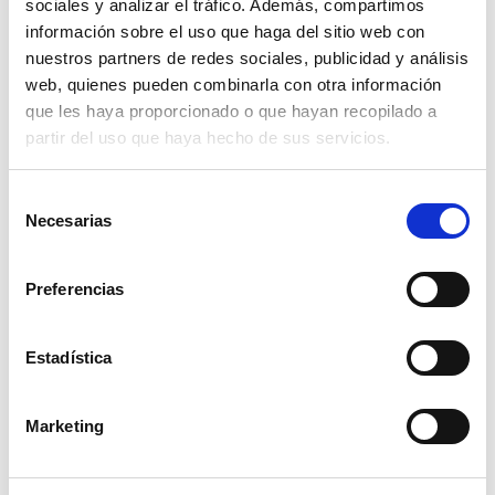
sociales y analizar el tráfico. Además, compartimos
información sobre el uso que haga del sitio web con
Disney Puzzle Df Supermaxi 108 Frozen Elsa
nuestros partners de redes sociales, publicidad y análisis
And Anna
web, quienes pueden combinarla con otra información
que les haya proporcionado o que hayan recopilado a
Read more
partir del uso que haya hecho de sus servicios.
Selección
Necesarias
de
consentimiento
Preferencias
Estadística
Disney Puzzle Df Supermaxi 108 Frozen On The
Walk
Marketing
Read more