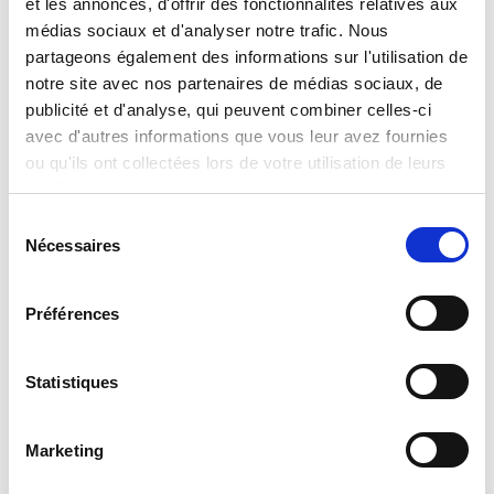
et les annonces, d'offrir des fonctionnalités relatives aux
médias sociaux et d'analyser notre trafic. Nous
partageons également des informations sur l'utilisation de
notre site avec nos partenaires de médias sociaux, de
I’m A Genius Explorer Kit D’aventure
publicité et d'analyse, qui peuvent combiner celles-ci
avec d'autres informations que vous leur avez fournies
Read more
ou qu'ils ont collectées lors de votre utilisation de leurs
services.
Sélection
Nécessaires
du
consentement
Préférences
Statistiques
I’m A Genius Explorer Microscope Hi-Tech
Read more
Marketing