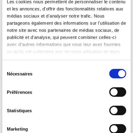
Les cookies nous permettent de personnaliser le contenu
et les annonces, d'offrir des fonctionnalités relatives aux
médias sociaux et d'analyser notre trafic. Nous
partageons également des informations sur l'utilisation de
notre site avec nos partenaires de médias sociaux, de
publicité et d'analyse, qui peuvent combiner celles-ci
The Moon Academy Moon Magic Pens And
Diary
avec d'autres informations que vous leur avez fournies
ou qu'ils ont collectées lors de votre utilisation de leurs
Read more
services.
Sélection
Nécessaires
du
consentement
Préférences
Statistiques
The Moon Academy Moon Nail Art
Marketing