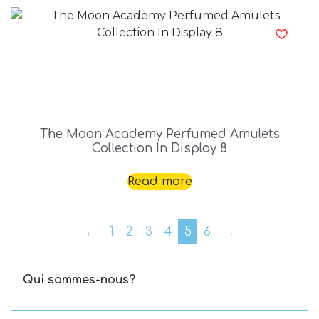
The Moon Academy Perfumed Amulets
Collection In Display 8
Read more
←
1
2
3
4
5
6
→
Qui sommes-nous?