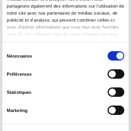
Disney Puzzle Df Supermaxi 60 Nemo
partageons également des informations sur l'utilisation de
notre site avec nos partenaires de médias sociaux, de
Read more
publicité et d'analyse, qui peuvent combiner celles-ci
avec d'autres informations que vous leur avez fournies
ou qu'ils ont collectées lors de votre utilisation de leurs
services.
Sélection
Nécessaires
du
consentement
Préférences
Disney Puzzle Df Supermaxi 60 Princess
Statistiques
Read more
Marketing