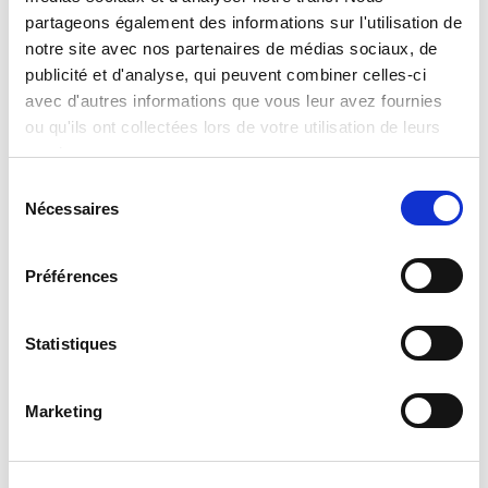
Disney Puzzle Df Supermaxi 60 Nemo
partageons également des informations sur l'utilisation de
notre site avec nos partenaires de médias sociaux, de
Read more
publicité et d'analyse, qui peuvent combiner celles-ci
avec d'autres informations que vous leur avez fournies
ou qu'ils ont collectées lors de votre utilisation de leurs
services.
Sélection
Nécessaires
du
consentement
Préférences
Disney Puzzle Df Supermaxi 60 Princess
Statistiques
Read more
Marketing