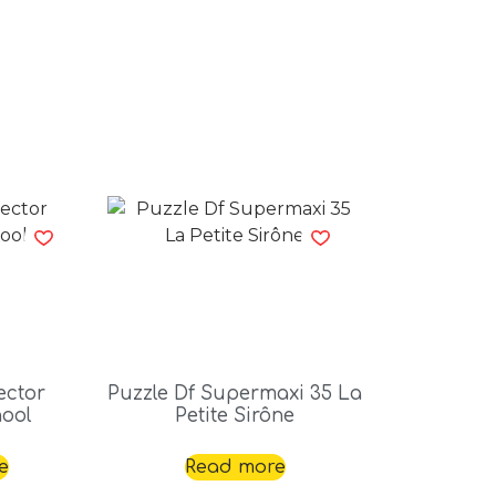
ector
Puzzle Df Supermaxi 35 La
hool
Petite Sirône
e
Read more