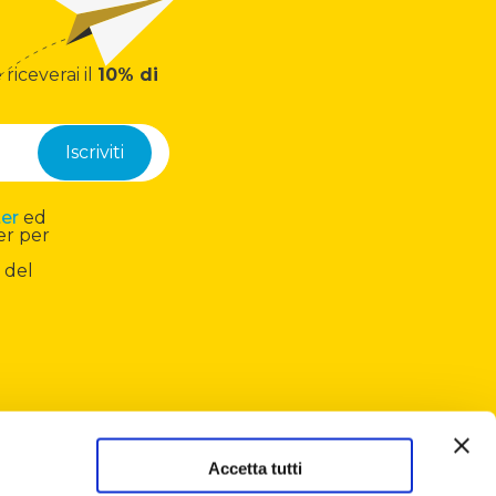
 riceverai il
10% di
ter
ed
er per
 del
Accetta tutti