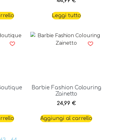
44,99
€
rrello
Leggi tutto
Boutique
Barbie Fashion Colouring
Zainetto
24,99
€
rrello
Aggiungi al carrello