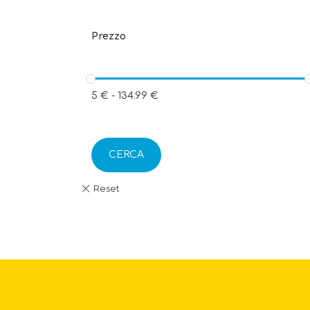
Prezzo
5
€
-
134.99
€
CERCA