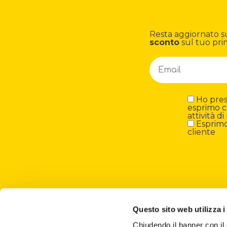
Resta aggiornato su n
sconto
sul tuo pri
Ho preso
esprimo c
attività 
Esprimo 
cliente
Questo sito web utilizza i
Chiudendo il banner con 