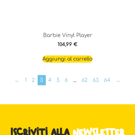
Barbie Vinyl Player
104,99
€
Aggiungi al carrello
←
1
2
3
4
5
6
…
62
63
64
→
Iscriviti alla
newsletter