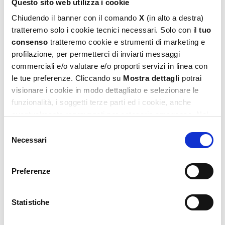
Questo sito web utilizza i cookie
Chiudendo il banner con il comando
X
(in alto a destra)
tratteremo solo i cookie tecnici necessari. Solo con il
tuo
consenso
tratteremo cookie e strumenti di marketing e
Barbie Puzzle Maxifloor 4 X 48
profilazione, per permetterci di inviarti messaggi
10,99
€
commerciali e/o valutare e/o proporti servizi in linea con
le tue preferenze. Cliccando su
Mostra dettagli
potrai
Aggiungi al carrello
visionare i cookie in modo dettagliato e selezionare le
funzionalità, i soggetti terze parti ed i cookie, anche
eventualmente raggruppati per categorie omogenee. Nel
footer di ogni pagina del sito è presente il link alla nostra
Selezione
Privacy e Cookie Policy,
dove potrai avere maggiori
Necessari
del
informazioni e modificare le tue scelte. Potrai verificare e
consenso
modificare i tuoi consensi anche cliccando sul simbolo
Preferenze
della graffetta presente su ogni pagina
.
Barbie Puzzle Maxifloor 60
Statistiche
9,99
€