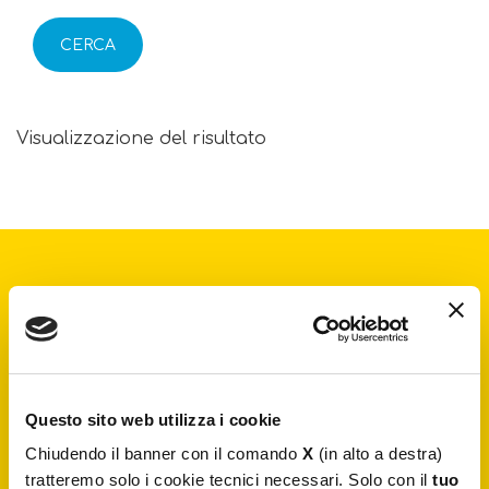
CERCA
Visualizzazione del risultato
Iscriviti alla
newsletter
Resta aggiornato su notizie esclusive, nuovi arrivi e
articoli del blog. Iscriviti e riceverai il
10% di sconto
sul tuo primo acquisto
Questo sito web utilizza i cookie
Chiudendo il banner con il comando
X
(in alto a destra)
tratteremo solo i cookie tecnici necessari. Solo con il
tuo