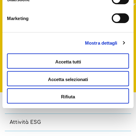
Ho preso visione dell’
informativa privacy
Marketing
sottoscrittori newsletter
ed esprimo
consenso al trattamento dei dati per
iscrizione a newsletter per attività di
marketing e promozionale
Esprimo il consenso a partecipare ad
Mostra dettagli
indagini sulla soddisfazione del cliente
Accetta tutti
Accetta selezionati
Rifiuta
About
Attività ESG