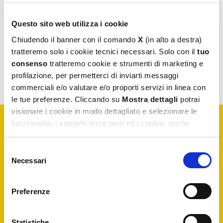
CERCA
Questo sito web utilizza i cookie
Chiudendo il banner con il comando
X
(in alto a destra)
tratteremo solo i cookie tecnici necessari. Solo con il
tuo
Visualizzazione del risultato
consenso
tratteremo cookie e strumenti di marketing e
profilazione, per permetterci di inviarti messaggi
commerciali e/o valutare e/o proporti servizi in linea con
le tue preferenze. Cliccando su
Mostra dettagli
potrai
visionare i cookie in modo dettagliato e selezionare le
funzionalità, i soggetti terze parti ed i cookie, anche
eventualmente raggruppati per categorie omogenee. Nel
Iscriviti alla
newsletter
footer di ogni pagina del sito è presente il link alla nostra
Selezione
Privacy e Cookie Policy,
dove potrai avere maggiori
Necessari
del
informazioni e modificare le tue scelte. Potrai verificare e
consenso
Resta aggiornato su notizie esclusive, nuovi arrivi e
articoli del blog. Iscriviti e riceverai il
10% di sconto
modificare i tuoi consensi anche cliccando sul simbolo
sul tuo primo acquisto
Preferenze
della graffetta presente su ogni pagina
.
Statistiche