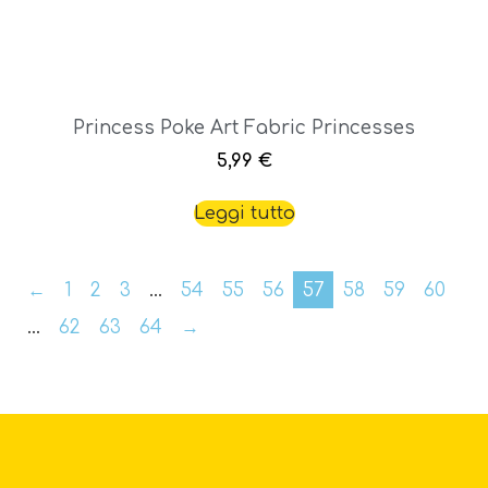
Princess Poke Art Fabric Princesses
5,99
€
Leggi tutto
←
1
2
3
…
54
55
56
57
58
59
60
…
62
63
64
→