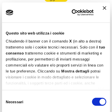
Questo sito web utilizza i cookie
Chiudendo il banner con il comando
X
(in alto a destra)
tratteremo solo i cookie tecnici necessari. Solo con il
tuo
consenso
tratteremo cookie e strumenti di marketing e
Peanuts Card Game – Un Giorno Qualunque
profilazione, per permetterci di inviarti messaggi
6,99
€
commerciali e/o valutare e/o proporti servizi in linea con
le tue preferenze. Cliccando su
Mostra dettagli
potrai
Leggi tutto
visionare i cookie in modo dettagliato e selezionare le
funzionalità, i soggetti terze parti ed i cookie, anche
eventualmente raggruppati per categorie omogenee. Nel
footer di ogni pagina del sito è presente il link alla nostra
Selezione
Privacy e Cookie Policy,
dove potrai avere maggiori
Necessari
del
informazioni e modificare le tue scelte. Potrai verificare e
consenso