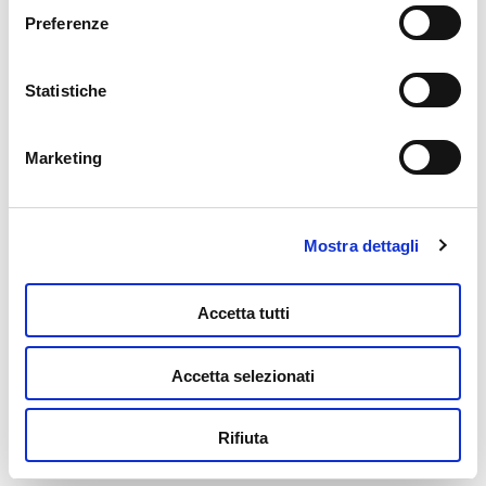
modificare i tuoi consensi anche cliccando sul simbolo
Preferenze
della graffetta presente su ogni pagina
.
Statistiche
Peanuts Domino
9,99
€
Marketing
Leggi tutto
Mostra dettagli
Accetta tutti
Accetta selezionati
Peanuts Mini Cam In Display 6
Rifiuta
64,99
€