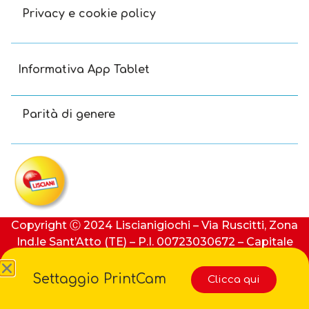
Privacy e cookie policy
Informativa App Tablet
Parità di genere
Copyright Ⓒ 2024 Liscianigiochi – Via Ruscitti, Zona
Ind.le Sant’Atto (TE) – P.I. 00723030672 – Capitale
sociale: 100.000 € (i.v.) – REA: 91413 di Teramo
Settaggio PrintCam
Clicca qui