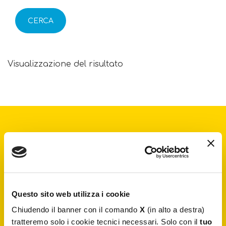
CERCA
Visualizzazione del risultato
Iscriviti alla
newsletter
Resta aggiornato su notizie esclusive, nuovi arrivi e
articoli del blog. Iscriviti e riceverai il
10% di sconto
sul tuo primo acquisto
Questo sito web utilizza i cookie
Chiudendo il banner con il comando
X
(in alto a destra)
tratteremo solo i cookie tecnici necessari. Solo con il
tuo