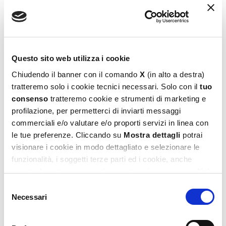
Questo sito web utilizza i cookie
Chiudendo il banner con il comando
X
(in alto a destra)
tratteremo solo i cookie tecnici necessari. Solo con il
tuo
consenso
tratteremo cookie e strumenti di marketing e
profilazione, per permetterci di inviarti messaggi
Slumi Science Pizza E Slime
commerciali e/o valutare e/o proporti servizi in linea con
16,99
€
le tue preferenze. Cliccando su
Mostra dettagli
potrai
visionare i cookie in modo dettagliato e selezionare le
Aggiungi al carrello
funzionalità, i soggetti terze parti ed i cookie, anche
eventualmente raggruppati per categorie omogenee. Nel
footer di ogni pagina del sito è presente il link alla nostra
Selezione
Privacy e Cookie Policy,
dove potrai avere maggiori
Necessari
del
informazioni e modificare le tue scelte. Potrai verificare e
consenso
modificare i tuoi consensi anche cliccando sul simbolo