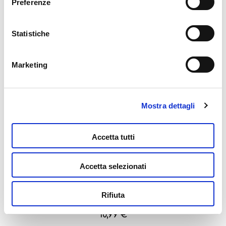
Preferenze
della graffetta presente su ogni pagina
.
Statistiche
Slumi Science Pocket Squish Axolotl
10,99
€
Marketing
Aggiungi al carrello
Mostra dettagli
Accetta tutti
Accetta selezionati
Rifiuta
Slumi Science Pocket Squish Camaleonte
10,99
€