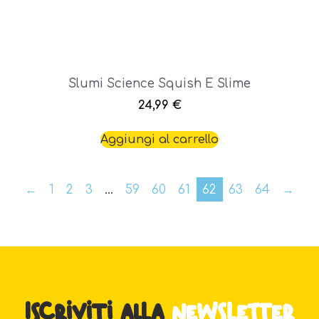
Slumi Science Squish E Slime
24,99
€
Aggiungi al carrello
←
1
2
3
…
59
60
61
62
63
64
→
Iscriviti alla
newsletter