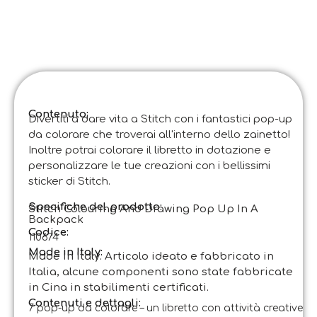
Contenuto:
Divertiti a dare vita a Stitch con i fantastici pop-up
da colorare che troverai all'interno dello zainetto!
Inoltre potrai colorare il libretto in dotazione e
personalizzare le tue creazioni con i bellissimi
sticker di Stitch.
Specifiche del prodotto:
Stitch Colouring And Drawing Pop Up In A
Backpack
Codice
:
110674
Made in Italy:
Made in Italy. Articolo ideato e fabbricato in
Italia, alcune componenti sono state fabbricate
in Cina in stabilimenti certificati.
Contenuti e dettagli:
7 pop-up da colorare – un libretto con attività creative