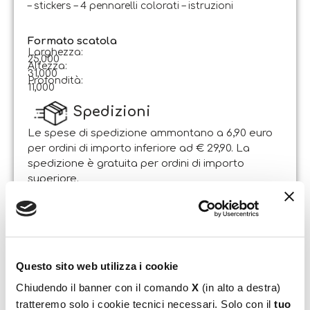
– stickers – 4 pennarelli colorati – istruzioni
Formato scatola
Larghezza:
25,000
Altezza:
31,000
Profondità:
11,000
Spedizioni
Le spese di spedizione ammontano a 6,90 euro
per ordini di importo inferiore ad € 29,90. La
spedizione è gratuita per ordini di importo
superiore.
Il pacco sarà spedito entro 1-2 giorni lavorativi
dalla data di ricezione dell’ordine. Sabato e
domenica non si effettuano spedizioni.
Resi
Questo sito web utilizza i cookie
Il Cliente può esercitare il diritto di recesso entro e
Chiudendo il banner con il comando
X
(in alto a destra)
non oltre 14 giorni lavorativi dalla data di
tratteremo solo i cookie tecnici necessari. Solo con il
tuo