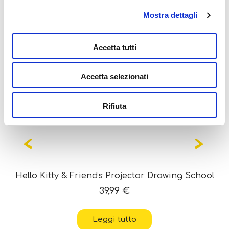
Potrebbe interessarti
Mostra dettagli
anche...
Accetta tutti
Accetta selezionati
Rifiuta
OUT OF STOCK
Hello Kitty & Friends Projector Drawing School
39,99
€
Leggi tutto