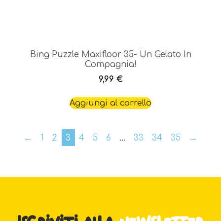
Bing Puzzle Maxifloor 35- Un Gelato In
Compagnia!
9,99
€
Aggiungi al carrello
←
1
2
3
4
5
6
…
33
34
35
→