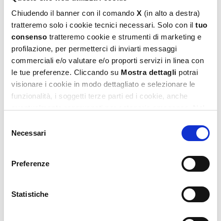
Chiudendo il banner con il comando
X
(in alto a destra)
tratteremo solo i cookie tecnici necessari. Solo con il
tuo
consenso
tratteremo cookie e strumenti di marketing e
profilazione, per permetterci di inviarti messaggi
commerciali e/o valutare e/o proporti servizi in linea con
le tue preferenze. Cliccando su
Mostra dettagli
potrai
visionare i cookie in modo dettagliato e selezionare le
funzionalità, i soggetti terze parti ed i cookie, anche
Bing Puzzle M-Plus 24 – Happy Birthday!
eventualmente raggruppati per categorie omogenee. Nel
5,99
€
footer di ogni pagina del sito è presente il link alla nostra
Selezione
Privacy e Cookie Policy,
dove potrai avere maggiori
Necessari
del
Leggi tutto
informazioni e modificare le tue scelte. Potrai verificare e
consenso
modificare i tuoi consensi anche cliccando sul simbolo
Preferenze
della graffetta presente su ogni pagina
.
Statistiche