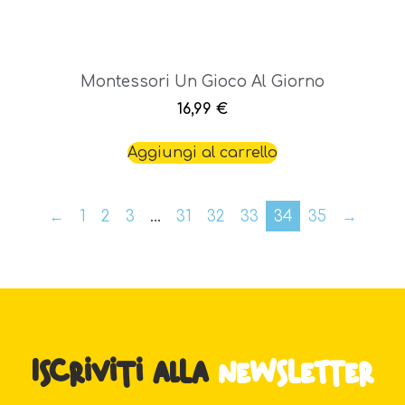
Montessori Un Gioco Al Giorno
16,99
€
Aggiungi al carrello
←
1
2
3
…
31
32
33
34
35
→
Iscriviti alla
newsletter