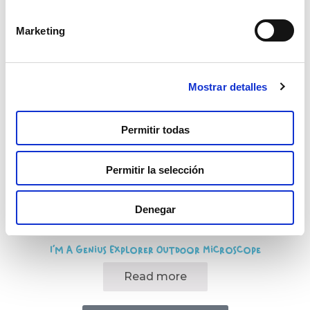
NUESTROS
BEST
Marketing
SELLERS
Mostrar detalles
Permitir todas
Permitir la selección
Denegar
I’m A Genius Explorer Outdoor Microscope
Read more