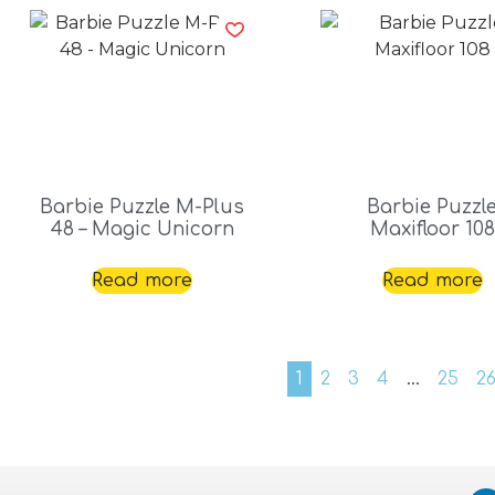
Barbie Puzzle M-Plus
Barbie Puzzl
48 – Magic Unicorn
Maxifloor 108
Read more
Read more
1
2
3
4
…
25
2