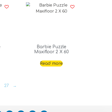
e
Barbie Puzzle
Maxifloor 2 X 60
Read more
6
27
→