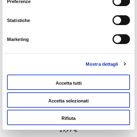
Preferenze
della graffetta presente su ogni pagina
.
Statistiche
Barbie Fashion Atelier Con Doll
44,99
€
Marketing
Leggi tutto
Mostra dettagli
Accetta tutti
Accetta selezionati
Rifiuta
Barbie Fashion Bluetooth Headphones
29,99
€