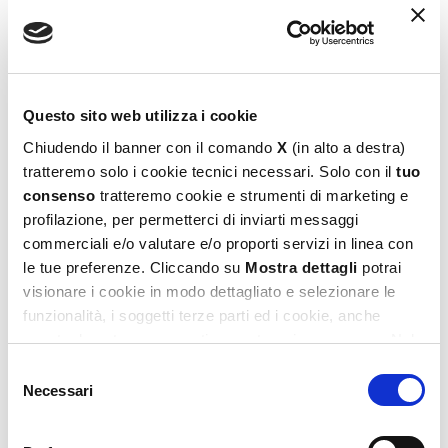
Questo sito web utilizza i cookie
Chiudendo il banner con il comando
X
(in alto a destra)
tratteremo solo i cookie tecnici necessari. Solo con il
tuo
consenso
tratteremo cookie e strumenti di marketing e
profilazione, per permetterci di inviarti messaggi
Barbie Eco-Puzzle Mini 48
commerciali e/o valutare e/o proporti servizi in linea con
5,99
€
le tue preferenze. Cliccando su
Mostra dettagli
potrai
visionare i cookie in modo dettagliato e selezionare le
Aggiungi al carrello
funzionalità, i soggetti terze parti ed i cookie, anche
eventualmente raggruppati per categorie omogenee. Nel
footer di ogni pagina del sito è presente il link alla nostra
Selezione
Privacy e Cookie Policy,
dove potrai avere maggiori
Necessari
del
informazioni e modificare le tue scelte. Potrai verificare e
consenso
modificare i tuoi consensi anche cliccando sul simbolo