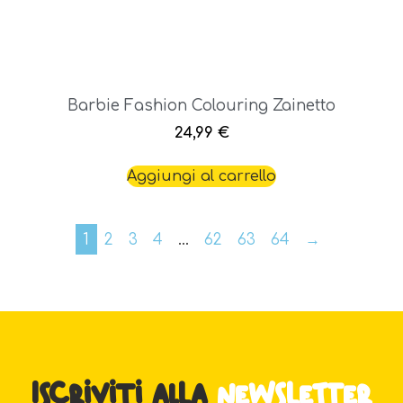
Barbie Fashion Colouring Zainetto
24,99
€
Aggiungi al carrello
1
2
3
4
…
62
63
64
→
Iscriviti alla
newsletter