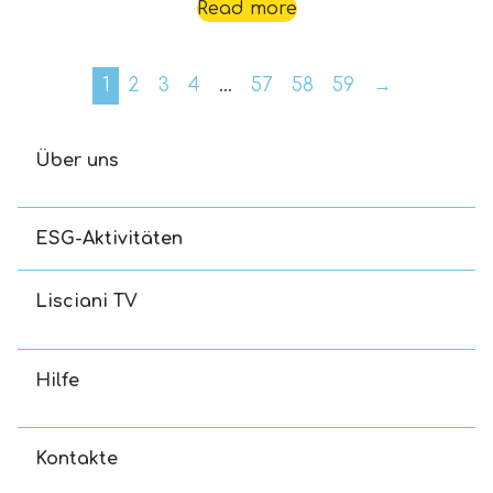
Read more
1
2
3
4
…
57
58
59
→
Über uns
ESG-Aktivitäten
Lisciani TV
Hilfe
Kontakte