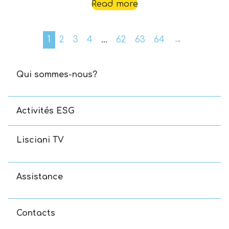
Read more
1
2
3
4
…
62
63
64
→
Qui sommes-nous?
Activités ESG
Lisciani TV
Assistance
Contacts