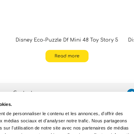
5
Disney Eco-Puzzle Df Mini 48 Toy Story 5
Di
Read more
Contacts
okies.
Assistance
t de personnaliser le contenu et les annonces, d'offrir des
Politique de Confidentialité
et de Cookies
aux médias sociaux et d'analyser notre trafic. Nous partageons
 sur l'utilisation de notre site avec nos partenaires de médias