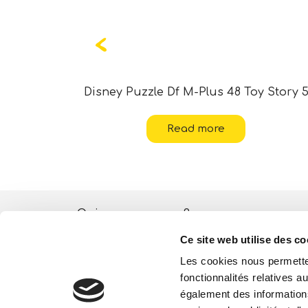
ania 2
Disney Puzzle Df M-Plus 48 Toy Story 
Read more
Qui sommes-nous?
Ce site web utilise des co
Activités ESG
Les cookies nous permetten
Lisciani TV
fonctionnalités relatives 
également des informations
Boutique