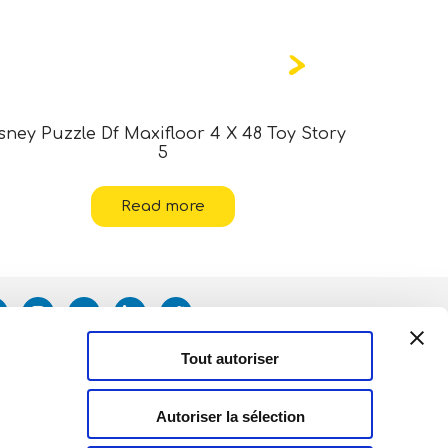
sney Puzzle Df Maxifloor 4 X 48 Toy Story
Marvel
5
Read more
Tout autoriser
Autoriser la sélection