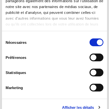
partageons également des informations sur l'utilisation de
Hot Wheels Puzzle M-Plus 24
notre site avec nos partenaires de médias sociaux, de
publicité et d'analyse, qui peuvent combiner celles-ci
Read more
avec d'autres informations que vous leur avez fournies
ou qu'ils ont collectées lors de votre utilisation de leurs
services.
Sélection
Nécessaires
du
consentement
Préférences
Hot Wheels Puzzle M-Plus 48
Statistiques
Read more
Marketing
Afficher les détails