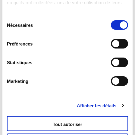
ou qu'ils ont collectées lors de votre utilisation de leurs
services.
Sélection
Barbie Glitter Puzzle 60 -Selfie!
Nécessaires
du
consentement
Read more
Préférences
Statistiques
Marketing
Afficher les détails
Barbie Puzzle Maxifloor 60
Tout autoriser
Read more