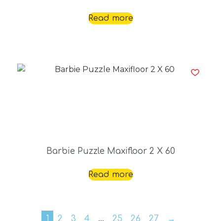
Read more
Barbie Puzzle Maxifloor 2 X 60
Read more
1
2
3
4
…
25
26
27
→