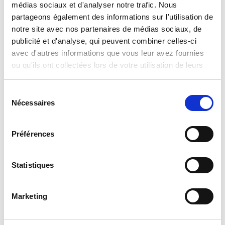
médias sociaux et d'analyser notre trafic. Nous
partageons également des informations sur l'utilisation de
notre site avec nos partenaires de médias sociaux, de
Barbie Eco-Puzzle Mini 24
publicité et d'analyse, qui peuvent combiner celles-ci
avec d'autres informations que vous leur avez fournies
Read more
ou qu'ils ont collectées lors de votre utilisation de leurs
services.
Sélection
Nécessaires
du
consentement
Préférences
Statistiques
Barbie Eco-Puzzle Mini 48
Marketing
Read more