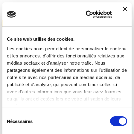
Ce site web utilise des cookies.
Les cookies nous permettent de personnaliser le contenu
No items added to the wishlist
et les annonces, d'offrir des fonctionnalités relatives aux
médias sociaux et d'analyser notre trafic. Nous
Qui sommes-nous?
partageons également des informations sur l'utilisation de
notre site avec nos partenaires de médias sociaux, de
publicité et d'analyse, qui peuvent combiner celles-ci
Activités ESG
avec d'autres informations que vous leur avez fournies
ou qu'ils ont collectées lors de votre utilisation de leurs
Lisciani TV
services.
Sélection
Nécessaires
du
Assistance
consentement