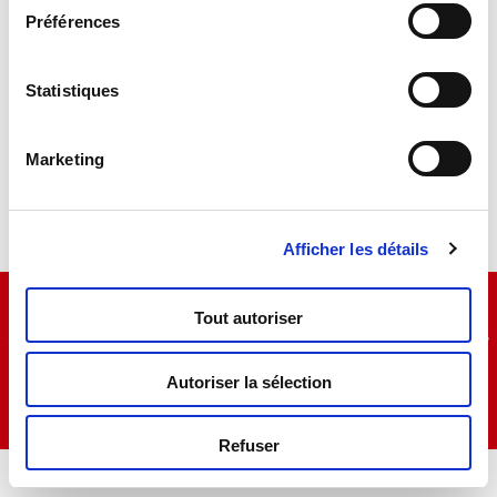
Préférences
Contacts
Statistiques
Privacy e cookie policy
Marketing
Afficher les détails
Copyright Ⓒ2024 Liscianigiochi – Via Ruscitti, Zona
Ind.le Sant’Atto (TE) – N°TVA 00723030672 – Capital
Tout autoriser
social : 100 000 € (entièrement libéré) – RCS : 91413 de
Teramo
Autoriser la sélection
Refuser