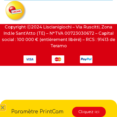
Copyright Ⓒ2024 Liscianigiochi – Via Ruscitti, Zona
Ind.le Sant’Atto (TE) – N°TVA 00723030672 – Capital
social : 100 000 € (entièrement libéré) – RCS : 91413 de
Teramo
Paramètre PrintCam
Cliquez ici