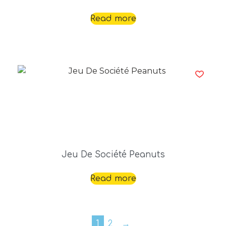
Read more
Jeu De Société Peanuts
Read more
1
2
→