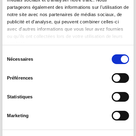
partageons également des informations sur l'utilisation de
Gabby’s Dollhouse Super Game
notre site avec nos partenaires de médias sociaux, de
publicité et d'analyse, qui peuvent combiner celles-ci
Read more
avec d'autres informations que vous leur avez fournies
ou qu'ils ont collectées lors de votre utilisation de leurs
services.
Sélection
Nécessaires
du
consentement
Préférences
Statistiques
Hot Wheels 2 En 1 : Jeu De Voyage Et Jeu
Marketing
De Cartes Dans Un Sac À Dos
Read more