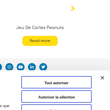
Jeu De Cartes Peanuts
Hot Whee
De
Read more
Tout autoriser
Autoriser la sélection
ns que