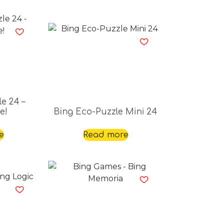
e 24 –
e!
Bing Eco-Puzzle Mini 24
e
Read more