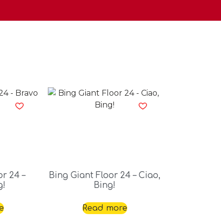
or 24 –
Bing Giant Floor 24 – Ciao,
g!
Bing!
e
Read more