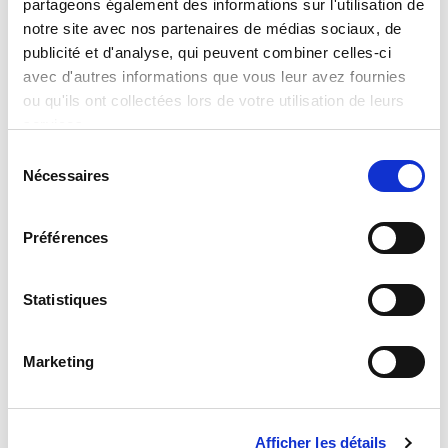
partageons également des informations sur l'utilisation de
Largeur :
18,800
notre site avec nos partenaires de médias sociaux, de
Hauteur :
18,800
publicité et d'analyse, qui peuvent combiner celles-ci
Profondeur :
4,200
avec d'autres informations que vous leur avez fournies
Assistance
ou qu'ils ont collectées lors de votre utilisation de leurs
Si vous avez des questions ou des problèmes,
services.
veuillez envoyer votre demande à notre portail de
Sélection
service à l’adresse suivante:
Nécessaires
du
helpdesk.liscianigroup.com
consentement
Préférences
Statistiques
Vous pouvez également être
Marketing
intéressé par...
Afficher les détails