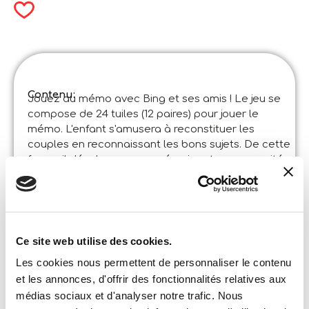
Contenu:
Jouez au mémo avec Bing et ses amis ! Le jeu se
compose de 24 tuiles (12 paires) pour jouer le
mémo. L'enfant s'amusera à reconstituer les
couples en reconnaissant les bons sujets. De cette
façon, il développera sa mémoire et ses capacités
d'attention !
Spécifications du produit:
Bing Games – Bing Memoria
Code
:
Made in Italy:
Produit développé dans le Centre Lisciani de
Ce site web utilise des cookies.
Recherche et Formation. ©Liscianigiochi, S.Atto,
Teramo, Italy
Les cookies nous permettent de personnaliser le contenu
Contenu et détails:
et les annonces, d'offrir des fonctionnalités relatives aux
24 tuiles mémo – instructions
médias sociaux et d'analyser notre trafic. Nous
Format de la boîte