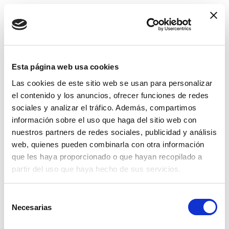
Esta página web usa cookies
No items added to the wishlist
Las cookies de este sitio web se usan para personalizar
el contenido y los anuncios, ofrecer funciones de redes
Quiénes somos
sociales y analizar el tráfico. Además, compartimos
información sobre el uso que haga del sitio web con
nuestros partners de redes sociales, publicidad y análisis
Actividades ESG
web, quienes pueden combinarla con otra información
que les haya proporcionado o que hayan recopilado a
Lisciani TV
partir del uso que haya hecho de sus servicios.
Selección
Asistencia
Necesarias
de
consentimiento