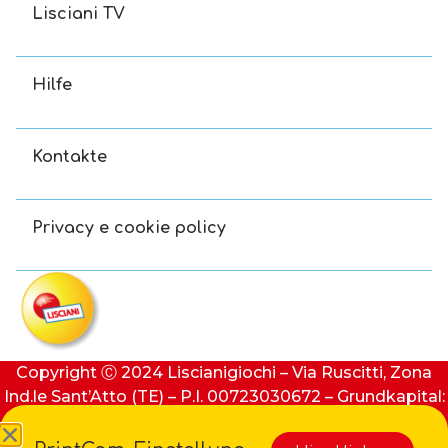
Lisciani TV
Hilfe
Kontakte
Privacy e cookie policy
Copyright Ⓒ 2024 Liscianigiochi – Via Ruscitti, Zona
Ind.le Sant’Atto (TE) – P.I. 00723030672 – Grundkapital:
100.000 € (i.v.) – REA: 91413 Teramo