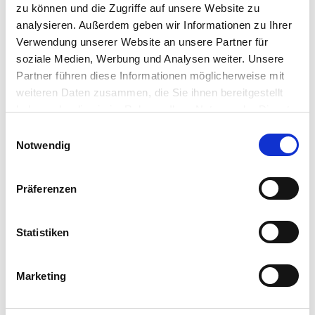
zu können und die Zugriffe auf unsere Website zu
analysieren. Außerdem geben wir Informationen zu Ihrer
Verwendung unserer Website an unsere Partner für
soziale Medien, Werbung und Analysen weiter. Unsere
Bing Super Desk Edugames
Partner führen diese Informationen möglicherweise mit
weiteren Daten zusammen, die Sie ihnen bereitgestellt
Read more
haben oder die sie im Rahmen Ihrer Nutzung der Dienste
gesammelt haben.
Einwilligungsauswahl
Notwendig
Präferenzen
Statistiken
Bing Zainetto Baby Blocks
Marketing
Read more