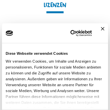
LIZENZEN
Wir reisen um die ganze Welt, um die neuesten Trends zu
finden, und wir sind immer darauf bedacht, die besten
Charaktere für Kinder zu rekrutieren, und was wir tun, ist,
sie in lustige Spiele zu verwandeln … die natürlich lehrreich
sind!
Diese Webseite verwendet Cookies
Wir verwenden Cookies, um Inhalte und Anzeigen zu
personalisieren, Funktionen für soziale Medien anbieten
zu können und die Zugriffe auf unsere Website zu
analysieren. Außerdem geben wir Informationen zu Ihrer
Verwendung unserer Website an unsere Partner für
soziale Medien, Werbung und Analysen weiter. Unsere
Partner führen diese Informationen möglicherweise mit
weiteren Daten zusammen, die Sie ihnen bereitgestellt
haben oder die sie im Rahmen Ihrer Nutzung der Dienste