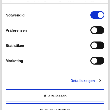
haben oder die sie im Rahmen Ihrer Nutzung der Dienste
gesammelt haben.
Einwilligungsauswahl
Gabby’s Dollhouse Memo
Notwendig
Read more
Präferenzen
Statistiken
Marketing
Details zeigen
Gabby’s Dollhouse Super Desk Edugames
Alle zulassen
Read more