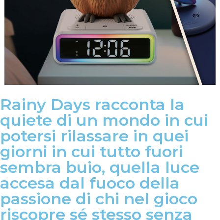
Rainy Days racconta la
quiete di un mondo in cui
potersi rilassare in quei
giorni in cui tutto fuori
sembra buio, quella luce
accesa dal fuoco della
passione di chi nel gioco
riscopre sé stesso senza