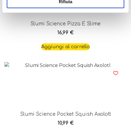
Rifiuta
Slumi Science Pizza E Slime
16,99
€
Aggiungi al carrello
Slumi Science Pocket Squish Axolotl
10,99
€