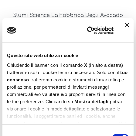
Slumi Science La Fabbrica Degli Avocado
34,99
€
Aggiungi al carrello
Questo sito web utilizza i cookie
Chiudendo il banner con il comando
X
(in alto a destra)
tratteremo solo i cookie tecnici necessari. Solo con il
tuo
consenso
tratteremo cookie e strumenti di marketing e
profilazione, per permetterci di inviarti messaggi
commerciali e/o valutare e/o proporti servizi in linea con
le tue preferenze. Cliccando su
Mostra dettagli
potrai
visionare i cookie in modo dettagliato e selezionare le
Slumi Science Mix E Squish
funzionalità, i soggetti terze parti ed i cookie, anche
16,99
€
eventualmente raggruppati per categorie omogenee. Nel
footer di ogni pagina del sito è presente il link alla nostra
Selezione
Leggi tutto