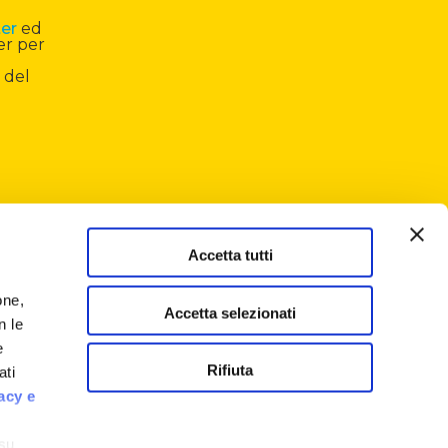
ter
ed
er per
 del
Accetta tutti
one,
Accetta selezionati
n le
e
Rifiuta
ati
acy e
 su