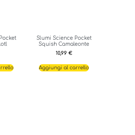
Pocket
Slumi Science Pocket
otl
Squish Camaleonte
10,99
€
rrello
Aggiungi al carrello