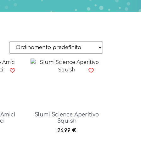
 Amici
Slumi Science Aperitivo
ci
Squish
26,99
€