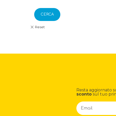
CERCA
Resta aggiornato su n
sconto
sul tuo pri