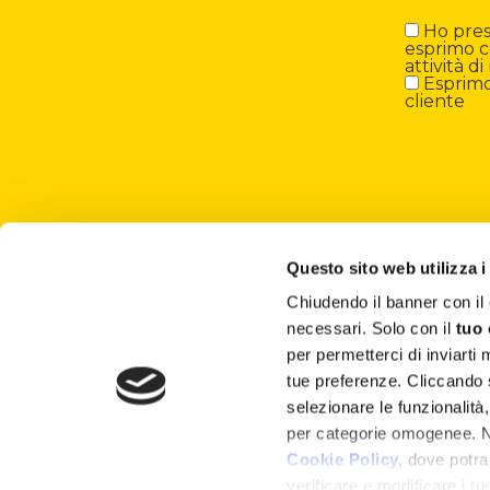
Ho preso
esprimo c
attività 
Esprimo 
cliente
Questo sito web utilizza i
Chiudendo il banner con 
About
necessari. Solo con il
tuo
per permetterci di inviarti
Attività ESG
tue preferenze. Cliccando
selezionare le funzionalità
Lisciani TV
per categorie omogenee. Nel
Shop
Cookie Policy,
dove potrai
verificare e modificare i t