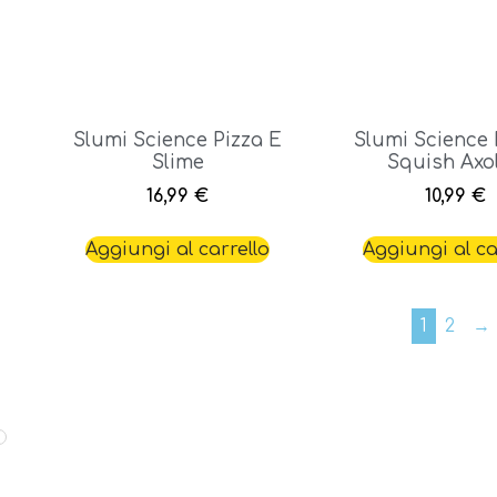
Slumi Science Pizza E
Slumi Science 
Slime
Squish Axol
16,99
€
10,99
€
Aggiungi al carrello
Aggiungi al ca
1
2
→