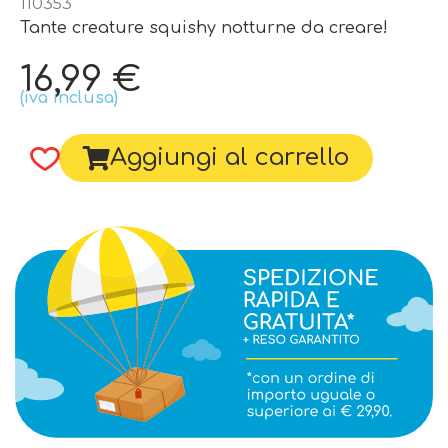
110353
Tante creature squishy notturne da creare!
16,99
€
(iva inclusa)
Aggiungi al carrello