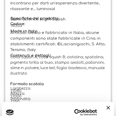
incontrano per darti un’esperienza divertente,
rilassante e… luminosa!
Specifiche del prodotto:
Slumi Science Night Squish
Codice
:
110353
Made in Italy:
Articolo ideato e fabbricato in Italia, alcune
componenti sono state fabbricate in Cina in
stabilimenti certificati. ©Liscianigiochi, S. Atto,
Teramo, Italy
Contenuti e dettagli:
Colla squish A; colla squish B; ciotolina; spatolina;
pigmento brilla al buio; stampo axolotl; palloncini;
slime in polvere; luce led; foglio biadesivo; manuale
illustrato
Formato scatola
Larghezza:
27,000
Altezza:
27,000
Profondità:
7,250
Spedizioni