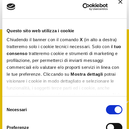
Questo sito web utilizza i cookie
Chiudendo il banner con il comando
X
(in alto a destra)
tratteremo solo i cookie tecnici necessari. Solo con il
tuo
Iscriviti alla
newsletter
consenso
tratteremo cookie e strumenti di marketing e
profilazione, per permetterci di inviarti messaggi
commerciali e/o valutare e/o proporti servizi in linea con
Resta aggiornato su notizie esclusive, nuovi arrivi e
le tue preferenze. Cliccando su
Mostra dettagli
potrai
articoli del blog. Iscriviti e riceverai il
10% di sconto
sul tuo primo acquisto
visionare i cookie in modo dettagliato e selezionare le
funzionalità, i soggetti terze parti ed i cookie, anche
eventualmente raggruppati per categorie omogenee. Nel
footer di ogni pagina del sito è presente il link alla nostra
Selezione
Privacy e Cookie Policy,
dove potrai avere maggiori
Necessari
del
Ho preso visione dell’
informativa privacy
informazioni e modificare le tue scelte. Potrai verificare e
sottoscrittori newsletter
ed esprimo
consenso
consenso al trattamento dei dati per
modificare i tuoi consensi anche cliccando sul simbolo
iscrizione a newsletter per attività di
Preferenze