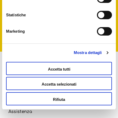
della graffetta presente su ogni pagina
.
marketing e promozionale
Esprimo il consenso a partecipare ad
indagini sulla soddisfazione del cliente
Statistiche
Marketing
Mostra dettagli
About
Accetta tutti
Attività ESG
Accetta selezionati
Lisciani TV
Rifiuta
Assistenza