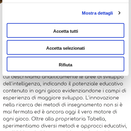
Mostra dettagli
MAPPARE
L'EDUCAZIONE
Accetta tutti
Sviluppare un gioco educativo è come
Accetta selezionati
intraprendere un viaggio. E in ogni viaggio che si
rispetti c’è sempre una mappa da consultare. La
nostra mappa è la Tabella dei Valori Educativi, uno
Rifiuta
strumento prezioso per genitori ed insegnanti, con
cui descriviamo analiticamente le aree di sviluppo
dell’intelligenza, indicando il potenziale educativo
contenuto in ogni gioco evidenziandone i campi di
esperienza di maggiore sviluppo. L’innovazione
nella ricerca dei metodi di insegnamento non si è
mai fermata ed è ancora oggi il vero motore di
ogni gioco. Oltre alla proprietaria Tabella,
sperimentiamo diversi metodi e approcci educativi,