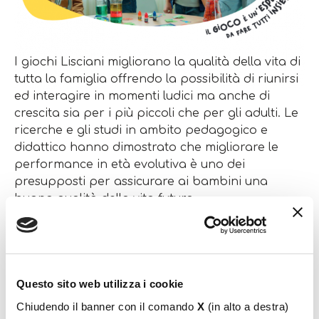
I giochi Lisciani migliorano la qualità della vita di
tutta la famiglia offrendo la possibilità di riunirsi
ed interagire in momenti ludici ma anche di
crescita sia per i più piccoli che per gli adulti. Le
ricerche e gli studi in ambito pedagogico e
didattico hanno dimostrato che migliorare le
performance in età evolutiva è uno dei
presupposti per assicurare ai bambini una
buona qualità della vita futura.
Il Made in Italy, il forte orientamento al cliente e
una spiccata sensibilità verso l’ambiente e la
sicurezza garantiscono un controllo di primo
livello e rappresentano un importante fattore
Questo sito web utilizza i cookie
nella fidelizzazione dei nostri clienti.
Chiudendo il banner con il comando
X
(in alto a destra)
Infine, le proposte del gruppo sono anche