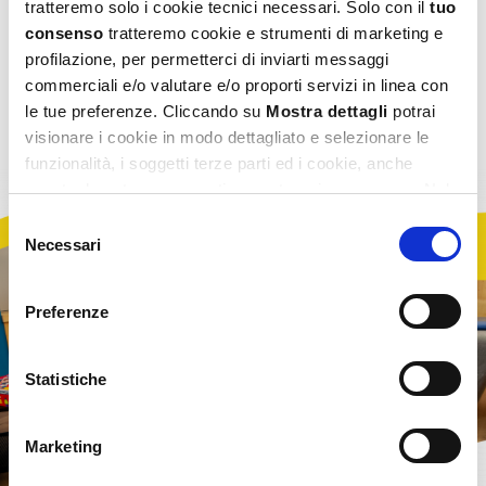
tratteremo solo i cookie tecnici necessari. Solo con il
tuo
garanzia di apprendimento: pongono le basi
consenso
tratteremo cookie e strumenti di marketing e
per lo sviluppo delle competenze ma assicurano
profilazione, per permetterci di inviarti messaggi
anche lo sviluppo psicofisico e relazionale del
commerciali e/o valutare e/o proporti servizi in linea con
bambino in termini di benessere, socialità e
le tue preferenze. Cliccando su
Mostra dettagli
potrai
crescita armonica.
visionare i cookie in modo dettagliato e selezionare le
funzionalità, i soggetti terze parti ed i cookie, anche
eventualmente raggruppati per categorie omogenee. Nel
footer di ogni pagina del sito è presente il link alla nostra
Selezione
Privacy e Cookie Policy,
dove potrai avere maggiori
Necessari
del
informazioni e modificare le tue scelte. Potrai verificare e
consenso
modificare i tuoi consensi anche cliccando sul simbolo
Preferenze
della graffetta presente su ogni pagina
.
Statistiche
Marketing