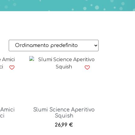
 Amici
Slumi Science Aperitivo
ci
Squish
26,99
€