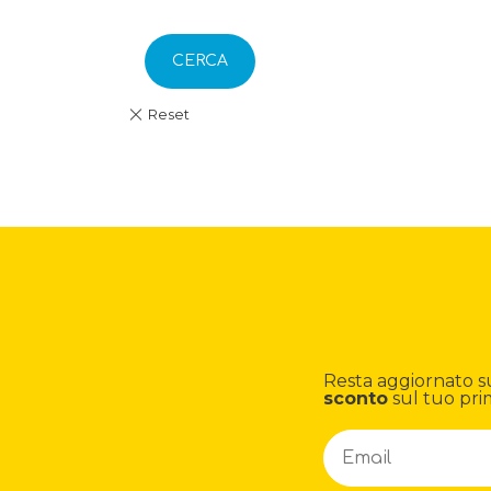
CERCA
Resta aggiornato su n
sconto
sul tuo pri