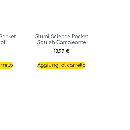
Pocket
Slumi Science Pocket
otl
Squish Camaleonte
10,99
€
rrello
Aggiungi al carrello