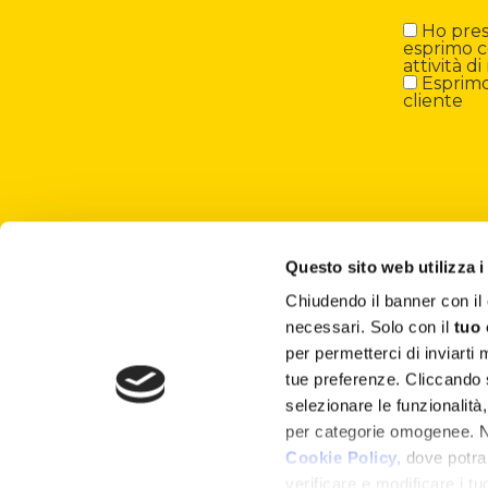
Ho preso
esprimo c
attività 
Esprimo 
cliente
Questo sito web utilizza i
Chiudendo il banner con 
About
necessari. Solo con il
tuo
per permetterci di inviarti
Attività ESG
tue preferenze. Cliccando
selezionare le funzionalità
Lisciani TV
per categorie omogenee. Nel
Shop
Cookie Policy,
dove potrai
verificare e modificare i t