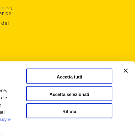
ter
ed
er per
 del
Accetta tutti
one,
Accetta selezionati
n le
e
Rifiuta
ati
acy e
 su