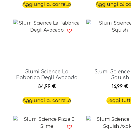
Aggiungi al carrello
Aggiungi al ca
Slumi Science La
Slumi Science
Fabbrica Degli Avocado
Squish
34,99
€
16,99
€
Aggiungi al carrello
Leggi tut