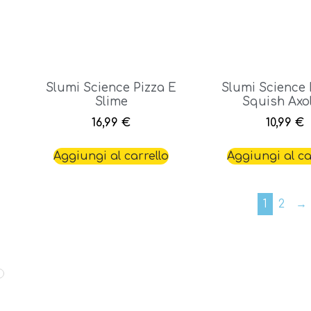
Slumi Science Pizza E
Slumi Science 
Slime
Squish Axol
16,99
€
10,99
€
Aggiungi al carrello
Aggiungi al ca
1
2
→