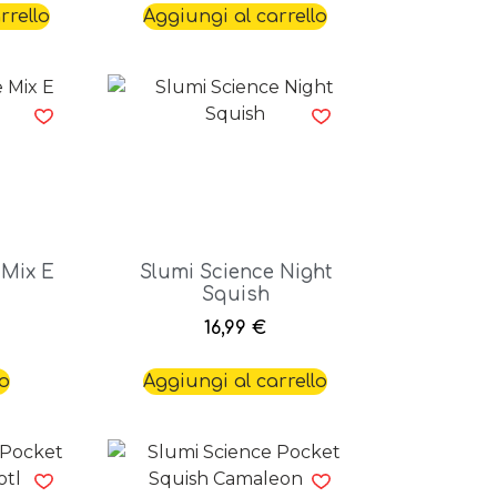
rrello
Aggiungi al carrello
 Mix E
Slumi Science Night
Squish
16,99
€
to
Aggiungi al carrello