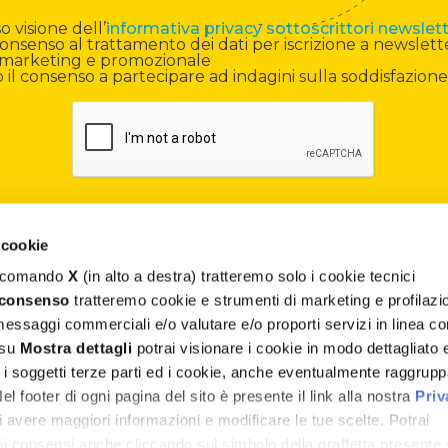
 visione dell’
informativa privacy sottoscrittori newslet
onsenso al trattamento dei dati per iscrizione a newslett
di marketing e promozionale
il consenso a partecipare ad indagini sulla soddisfazione
 cookie
il comando
X
(in alto a destra) tratteremo solo i cookie tecnici
Contatti
 consenso
tratteremo cookie e strumenti di marketing e profilazi
 messaggi commerciali e/o valutare e/o proporti servizi in linea co
Assistenza
 su
Mostra dettagli
potrai visionare i cookie in modo dettagliato 
, i soggetti terze parti ed i cookie, anche eventualmente raggrupp
Termini e Condizioni
 footer di ogni pagina del sito è presente il link alla nostra
Priv
Privacy e Cookie Policy
 avere maggiori informazioni e modificare le tue scelte. Potrai
uoi consensi anche cliccando sul simbolo della graffetta presente