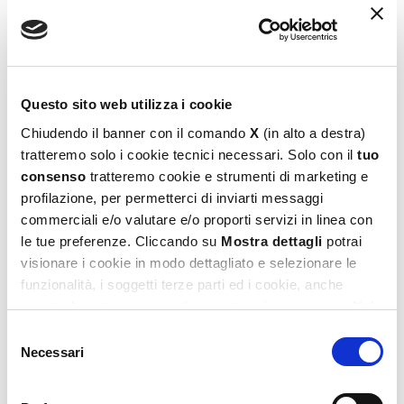
Questo sito web utilizza i cookie
Chiudendo il banner con il comando
X
(in alto a destra)
tratteremo solo i cookie tecnici necessari. Solo con il
tuo
consenso
tratteremo cookie e strumenti di marketing e
profilazione, per permetterci di inviarti messaggi
Barbie Eco-Puzzle Mini 48
commerciali e/o valutare e/o proporti servizi in linea con
5,99
€
le tue preferenze. Cliccando su
Mostra dettagli
potrai
visionare i cookie in modo dettagliato e selezionare le
Aggiungi al carrello
funzionalità, i soggetti terze parti ed i cookie, anche
eventualmente raggruppati per categorie omogenee. Nel
footer di ogni pagina del sito è presente il link alla nostra
Selezione
Privacy e Cookie Policy,
dove potrai avere maggiori
Necessari
del
informazioni e modificare le tue scelte. Potrai verificare e
consenso
modificare i tuoi consensi anche cliccando sul simbolo