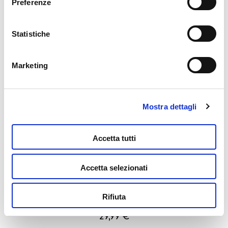
Preferenze
della graffetta presente su ogni pagina
.
Statistiche
Barbie Fashion Atelier Con Doll
44,99
€
Marketing
Leggi tutto
Mostra dettagli
Accetta tutti
Accetta selezionati
Rifiuta
Barbie Fashion Bluetooth Headphones
29,99
€