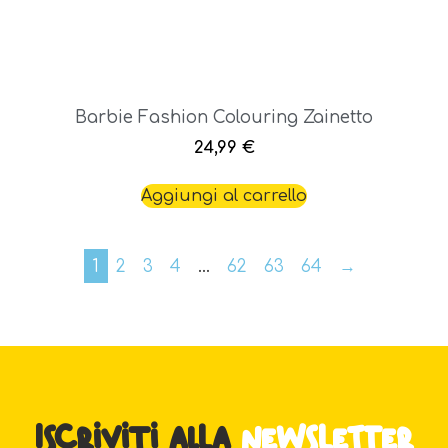
Barbie Fashion Colouring Zainetto
24,99
€
Aggiungi al carrello
1
2
3
4
…
62
63
64
→
Iscriviti alla
newsletter