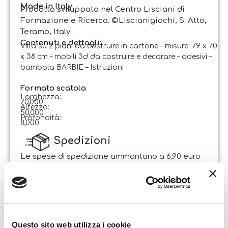
Made in Italy:
Prodotto sviluppato nel Centro Lisciani di
Formazione e Ricerca. ©Liscianigiochi, S. Atto,
Teramo, Italy
Contenuti e dettagli:
Villa su 2 piani da costruire in cartone – misure: 79 x 70
x 38 cm – mobili 3d da costruire e decorare – adesivi –
bambola BARBIE – Istruzioni
Formato scatola
Larghezza:
70,000
Altezza:
50,000
Profondità:
8,000
Spedizioni
Le spese di spedizione ammontano a 6,90 euro
per ordini di importo inferiore ad € 29,90. La
spedizione è gratuita per ordini di importo
superiore.
Il pacco sarà spedito entro 1-2 giorni lavorativi
dalla data di ricezione dell’ordine. Sabato e
Questo sito web utilizza i cookie