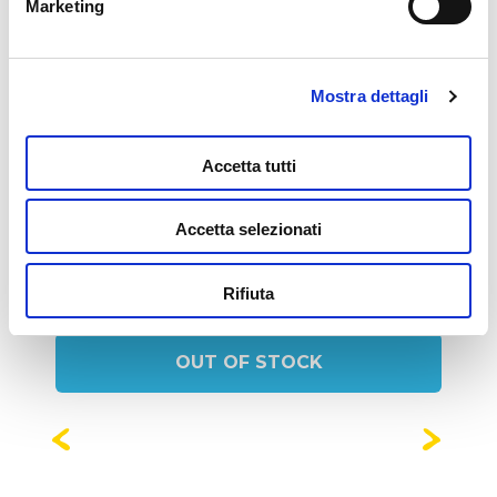
Marketing
Mostra dettagli
Potrebbe interessarti
Accetta tutti
anche...
Accetta selezionati
Rifiuta
OUT OF STOCK