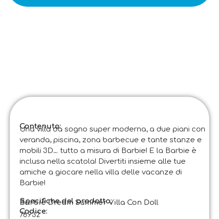
Contenuto:
Una villa da sogno super moderna, a due piani con
veranda, piscina, zona barbecue e tante stanze e
mobili 3D… tutto a misura di Barbie! E la Barbie è
inclusa nella scatola! Divertiti insieme alle tue
amiche a giocare nella villa delle vacanze di
Barbie!
Specifiche del prodotto:
Barbie Dream Summer Villa Con Doll
Codice
:
76932