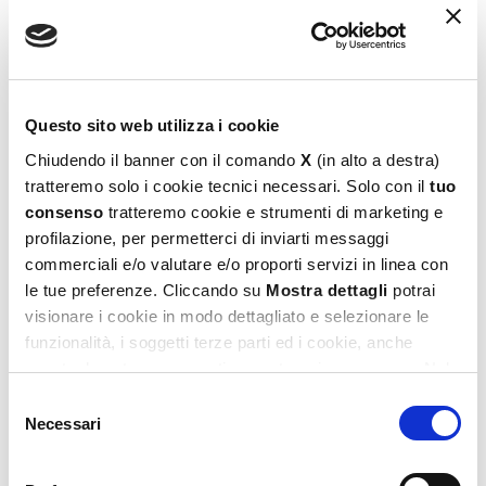
Questo sito web utilizza i cookie
Chiudendo il banner con il comando
X
(in alto a destra)
tratteremo solo i cookie tecnici necessari. Solo con il
tuo
consenso
tratteremo cookie e strumenti di marketing e
profilazione, per permetterci di inviarti messaggi
Barbie Eco-Puzzle Mini 48
commerciali e/o valutare e/o proporti servizi in linea con
5,99
€
le tue preferenze. Cliccando su
Mostra dettagli
potrai
visionare i cookie in modo dettagliato e selezionare le
Aggiungi al carrello
funzionalità, i soggetti terze parti ed i cookie, anche
eventualmente raggruppati per categorie omogenee. Nel
footer di ogni pagina del sito è presente il link alla nostra
Selezione
Privacy e Cookie Policy,
dove potrai avere maggiori
Necessari
del
informazioni e modificare le tue scelte. Potrai verificare e
consenso
modificare i tuoi consensi anche cliccando sul simbolo