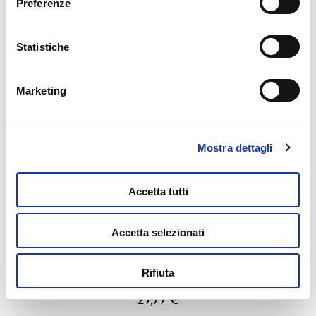
Preferenze
della graffetta presente su ogni pagina
.
Statistiche
Barbie Fashion Atelier Con Doll
44,99
€
Marketing
Leggi tutto
Mostra dettagli
Accetta tutti
Accetta selezionati
Rifiuta
Barbie Fashion Bluetooth Headphones
29,99
€