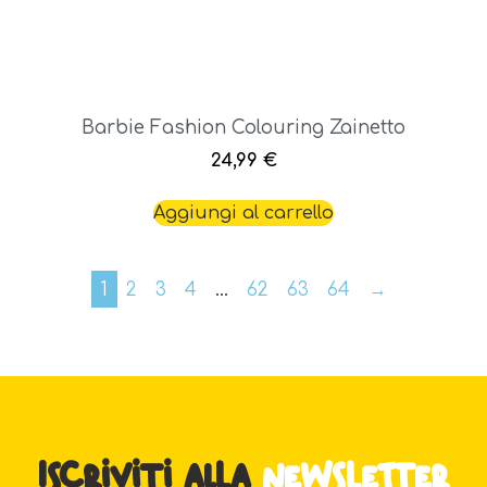
Barbie Fashion Colouring Zainetto
24,99
€
Aggiungi al carrello
1
2
3
4
…
62
63
64
→
Iscriviti alla
newsletter