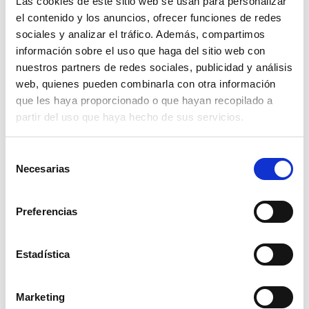
Las cookies de este sitio web se usan para personalizar
el contenido y los anuncios, ofrecer funciones de redes
sociales y analizar el tráfico. Además, compartimos
CERCA
información sobre el uso que haga del sitio web con
nuestros partners de redes sociales, publicidad y análisis
web, quienes pueden combinarla con otra información
Showing all 2 results
que les haya proporcionado o que hayan recopilado a
partir del uso que haya hecho de sus servicios.
Selección
Necesarias
de
consentimiento
Preferencias
Estadística
Montessori Baby Baby House
Marketing