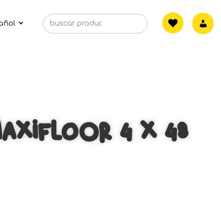
añol
axifloor 4 x 48