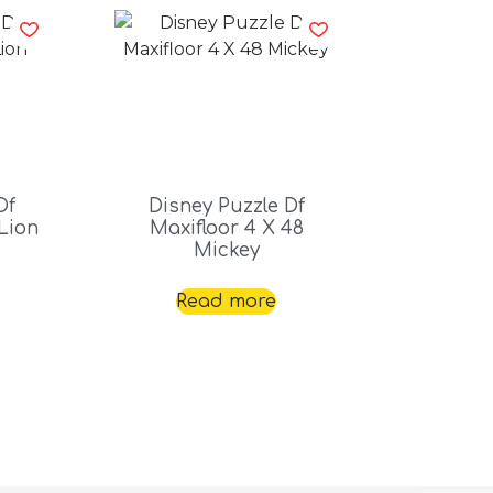
Df
Disney Puzzle Df
Lion
Maxifloor 4 X 48
Mickey
Read more