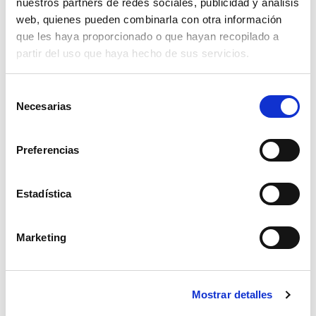
Altura :
nuestros partners de redes sociales, publicidad y análisis
18,000
Profundidad :
web, quienes pueden combinarla con otra información
14,000
que les haya proporcionado o que hayan recopilado a
Asistencia
partir del uso que haya hecho de sus servicios.
Para cualquier pregunta o anomalía, ingrese su
solicitud en nuestro portal de asistencia:
Selección
helpdesk.liscianigroup.com
.
Necesarias
de
consentimiento
Preferencias
Estadística
También te puede interesar...
Marketing
Mostrar detalles