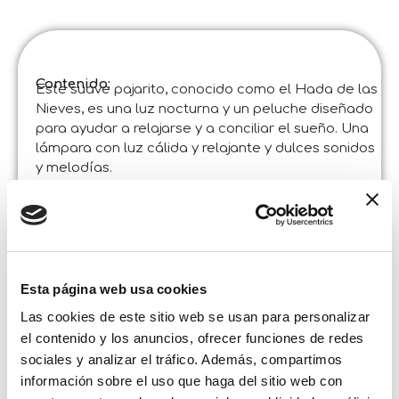
Contenido:
Este suave pajarito, conocido como el Hada de las
Nieves, es una luz nocturna y un peluche diseñado
para ayudar a relajarse y a conciliar el sueño. Una
lámpara con luz cálida y relajante y dulces sonidos
y melodías.
Especificaciones del producto :
Montessori Asmr – Snow Fairy Led Lamp
Código
:
Fabricado en Italia :
Articulo diseñado en Italia y fabricado en China
en fábricas certificadas. ©Liscianigiochi, S. Atto,
Teramo, Italy
Esta página web usa cookies
Contenido y detalles :
Lámpara suave – Módulo electrónico extraíble –
Las cookies de este sitio web se usan para personalizar
Instrucciones
el contenido y los anuncios, ofrecer funciones de redes
sociales y analizar el tráfico. Además, compartimos
Tamaño de la caja:
información sobre el uso que haga del sitio web con
Anchura :
14,000