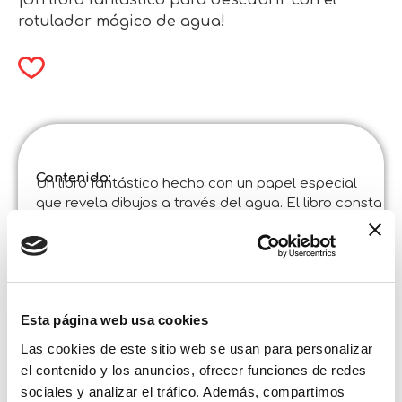
¡Un libro fantástico para descubrir con el
rotulador mágico de agua!
Contenido:
Un libro fantástico hecho con un papel especial
que revela dibujos a través del agua. El libro consta
de páginas en blanco que, al mojarlas con el
rotulador de agua, revelarán los dibujos ocultos en
su interior. Al cabo de 5/10 minutos, las páginas se
secan y el dibujo desaparece de forma natural.
Especificaciones del producto :
Gabby’s Dollhouse Libro De Bocetos Meow-
Esta página web usa cookies
Mazing Waterbook En Pantalla 8
Código
:
Las cookies de este sitio web se usan para personalizar
Fabricado en Italia :
Articulo diseñado en Italia y fabricado en China
el contenido y los anuncios, ofrecer funciones de redes
en fábricas certificadas.
sociales y analizar el tráfico. Además, compartimos